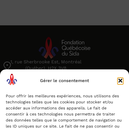
1, rue Sherbrooke Est, Montréal
(Québec), H2X 3V8
(514) 842-4004
Gérer le consentement
info@fqsida.org
Pour offrir les meilleures expériences, nous utilisons des
technologies telles que les cookies pour stocker et/ou
accéder aux informations des appareils. Le fait de
consentir à ces technologies nous permettra de traiter
À propos
Contact
des données telles que le comportement de navigation ou
Fondation Farha
Nos organismes
Conditions générales
les ID uniques sur ce site. Le fait de ne pas consentir ou