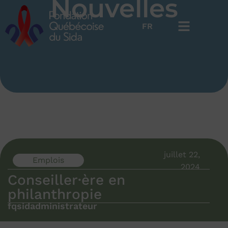
Nouvelles
FR
EN
juillet 22,
Emplois
2024
Conseiller·ère en
philanthropie
fqsidadministrateur