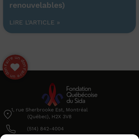
renouvelables)
LIRE L’ARTICLE »
1, rue Sherbrooke Est, Montréal
(Québec), H2X 3V8
(514) 842-4004
info@fqsida.org